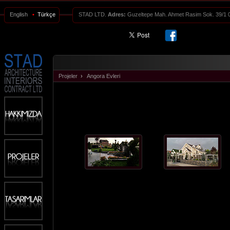
English
•
Türkçe
STAD LTD.
Adres:
Guzeltepe Mah. Ahmet Rasim Sok. 39/1
Projeler
›
Angora Evleri